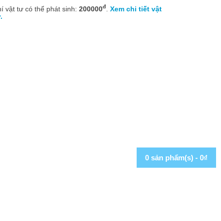
đ
í vật tư có thể phát sinh:
200000
.
Xem chi tiết vật
.
0 sản phẩm(s) - 0₫