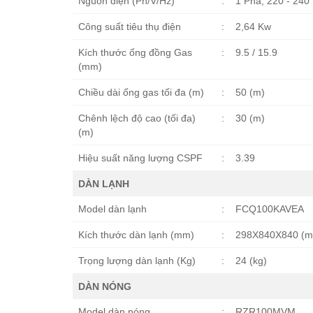
Nguồn điện (Ph/V/Hz)
:
1 Pha, 220 - 240
Công suất tiêu thụ điện
:
2,64 Kw
Kích thước ống đồng Gas
:
9.5 / 15.9
(mm)
Chiều dài ống gas tối đa (m)
:
50 (m)
Chênh lệch độ cao (tối đa)
:
30 (m)
(m)
Hiệu suất năng lượng CSPF
:
3.39
DÀN LẠNH
Model dàn lạnh
:
FCQ100KAVEA
Kích thước dàn lạnh (mm)
:
298X840X840 (
Trọng lượng dàn lạnh (Kg)
:
24 (kg)
DÀN NÓNG
Model dàn nóng
:
RZR100MVM