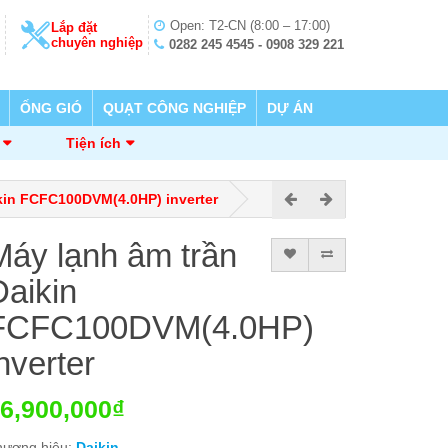
Open: T2-CN (8:00 – 17:00)
Lắp đặt
chuyên nghiệp
0282 245 4545 - 0908 329 221
ỐNG GIÓ
QUẠT CÔNG NGHIỆP
DỰ ÁN
Tiện ích
kin FCFC100DVM(4.0HP) inverter
Máy lạnh âm trần
Daikin
FCFC100DVM(4.0HP)
nverter
6,900,000₫
hương hiệu:
Daikin