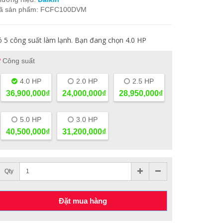
ã sản phẩm: FCFC100DVM
 5 công suất làm lạnh. Bạn đang chọn 4.0 HP
Công suất
4.0 HP
2.0 HP
2.5 HP
36,900,000₫
24,000,000₫
28,950,000₫
5.0 HP
3.0 HP
40,500,000₫
31,200,000₫
Qty
Đặt mua hàng