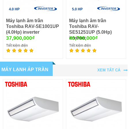
4.0 HP
5.0 HP
Máy lạnh âm trần
Máy lạnh âm trần
Toshiba RAV-SE1001UP
Toshiba RAV-
(4.0Hp) inverter
SE51251UP (5.0Hp)
37,900,000₫
40,700,000₫
inverter
Tiết kiệm điện
Tiết kiệm điện
MÁY LẠNH ÁP TRẦN
XEM TẤT CẢ