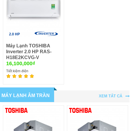
2.0 HP
Máy Lạnh TOSHIBA
Inverter 2.0 HP RAS-
H18E2KCVG-V
16,100,000₫
Tiết kiệm điện
MÁY LẠNH ÂM TRẦN
XEM TẤT CẢ