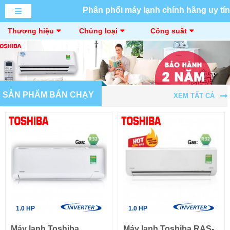
Phân phối máy lạnh chính hãng uy tín
Thương hiệu
Chủng loại
Công suất
SẢN PHẨM BÁN CHẠY
XEM TẤT CẢ
1.0 HP
1.0 HP
Máy lạnh Toshiba
Máy lạnh Toshiba RAS-