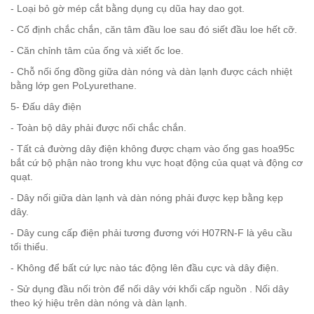
- Loại bỏ gờ mép cắt bằng dụng cụ dũa hay dao gọt.
- Cố định chắc chắn, căn tâm đầu loe sau đó siết đầu loe hết cỡ.
- Căn chỉnh tâm của ống và xiết ốc loe.
- Chỗ nối ống đồng giữa dàn nóng và dàn lạnh được cách nhiệt
bằng lớp gen PoLyurethane.
5- Đấu dây điện
- Toàn bộ dây phải được nối chắc chắn.
- Tất cả đường dây điện không được chạm vào ống gas hoa95c
bắt cứ bộ phận nào trong khu vực hoạt động của quạt và động cơ
quạt.
- Dây nối giữa dàn lạnh và dàn nóng phải được kẹp bằng kẹp
dây.
- Dây cung cấp điện phải tương đương với H07RN-F là yêu cầu
tối thiểu.
- Không để bất cứ lực nào tác động lên đầu cực và dây điện.
- Sử dụng đầu nối tròn để nối dây với khối cấp nguồn . Nối dây
theo ký hiệu trên dàn nóng và dàn lạnh.