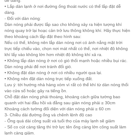
dễ dàng.
• Lắp dàn lạnh ở nơi đường ống thoát nước có thể lắp đặt dễ
dàng.
- Đối với dàn nóng:
Dàn nóng phải được lắp sao cho không xảy ra hiện tượng khí
nóng quay trở lại hoạc cản trở lưu thông không khí. Hãy thực hiện
theo khoảng cách lắp đặt theo hình sau:
Nếu có thể, không nên lắp dàn nóng nơi có ánh nắng mặt trời
trực tiếp chiếu vào, chọn nơi mát nhất có thể, nơi nhiệt độ không
khí lấy vào không lớn hơn nhiệt độ không khí xả ra.
• Không lắp dàn nóng ở nơi có gió thổi mạnh hoặc nhiều bụi rác.
Dàn nóng phải để nơi tránh đổi gió.
• Không đặt dàn nóng ở nơi có nhiều người qua lại.
• Không nên đặt dàn nóng trực tiếp xuống đất.
Lưu ý: tới hướng nhà hàng xóm vì rất có thể khí từ dàn nóng thổi
vào cửa sổ hoặc gây ra tiếng ồn.
Chỗ đặt dàn nóng phải thoáng, khoảng cách giữa tường bao
quanh với hai đầu hồi và đằng sau giàn nóng phải ≥ 30cm
Khoảng cách tường đối diện với dàn nóng phải ≥ 60 cm
3- Chiều dài đường ống và chênh lệnh độ cao
- Ống quá dài công suất và tuổi thọ của máy lạnh sẽ giảm
- Số co cút càng tăng thì trở lực tên ống càng lớn công suất làm
lạnh càng giảm.