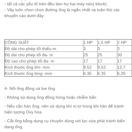
- tất cả các yếu tố trên đều làm hư hại máy nén( block)
- Vậy luôn chọn chọn đường ống là ngắn nhất và tuân thủ các
khuyến cáo dưới đây:
CÔNG SUẤT
1 HP
1,5 HP
2 HP
Độ dài cho phép tối thiểu-m
3
3
3
Độ dài cho phép tối đa- m
25
25
30
Độ cao cho phép tối đa- m
17
17
17
Kích thước ống khí- mm
9,52
9,52
12,7
Kích thước ống lỏng -mm
6,35
6,35
6,35
4- Nối ống đồng và loe ống
- Không sử dụng ống đồng hỏng hoặc nhiễm bẩn
- Nếu cần hàn ống, nên sử dụng khí ni tơ trong khi hàn để tránh
hiện tượng Oxy hóa.
- Cắt ống bằng dụng cụ chuyên dùng với lực vừa phải tránh biến
dạng ống.