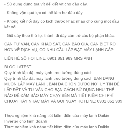
- Sử dụng đúng tua vít để xiết vít cho đầu dây.
- Không vặn quá lực có thể làm hư đầu dây.
- Không kết nối dây có kích thước khác nhau cho cùng một đầu
kết nối.
- Giũ dây theo thứ tự. thánh đi dây cản trở các bộ phận khác.
CẦN TƯ VẤN, CẦN KHẢO SÁT, CẦN BÁO GIÁ, CẦN BIẾT RÕ
HƠN VỀ DỊCH VỤ, CÓ NHU CẦU LẮP ĐẶT MÁY LẠNH GẤP:
LIÊN HỆ SỐ HOTLINE: 0901 851 989 MRS ÁNH
BLOG LATEST
Quy trình lắp đặt máy lạnh treo tường đúng cách
Quy trình lắp đặt máy lạnh treo tường đúng cách BẠN ĐANG
MUỐN LẮP MÁY LẠNH, BẠN ĐÃ CHỌN ĐƯỢC NƠI UY TÍN ĐỂ
LẮP ĐẶT VÀ TƯ VẤN CHO BẠN CÁCH SỬ DỤNG NHƯ THẾ
NÀO ĐỂ ĐẢM BÀO MÁY CHẠY BỀN MÀ TIẾT KIỆM CHI PHÍ
CHƯA? HÃY NHẤC MÁY VÀ GỌI NGAY HOTLINE: 0901 851 989
..
Thực nghiệm khả năng tiết kiệm điện của máy lạnh Daikin
Inverter cho kinh doanh
Thực nghiệm khả năng tiết kiệm điện của máy lạnh Daikin