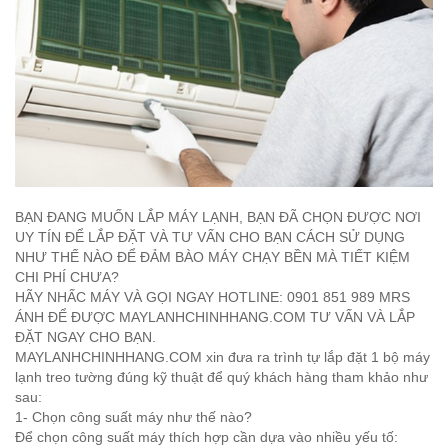
BẠN ĐANG MUỐN LẮP MÁY LẠNH, BẠN ĐÃ CHỌN ĐƯỢC NƠI
UY TÍN ĐỂ LẮP ĐẶT VÀ TƯ VẤN CHO BẠN CÁCH SỬ DỤNG
NHƯ THẾ NÀO ĐỂ ĐẢM BÀO MÁY CHẠY BỀN MÀ TIẾT KIỆM
CHI PHÍ CHƯA?
HÃY NHẤC MÁY VÀ GỌI NGAY HOTLINE: 0901 851 989 MRS
ÁNH ĐỂ ĐƯỢC MAYLANHCHINHHANG.COM TƯ VẤN VÀ LẮP
ĐẶT NGAY CHO BẠN.
MAYLANHCHINHHANG.COM xin đưa ra trình tự lắp đặt 1 bộ máy
lạnh treo tường đúng kỹ thuật để quý khách hàng tham khảo như
sau:
1- Chọn công suất máy như thế nào?
Để chọn công suất máy thích hợp cần dựa vào nhiều yếu tố: