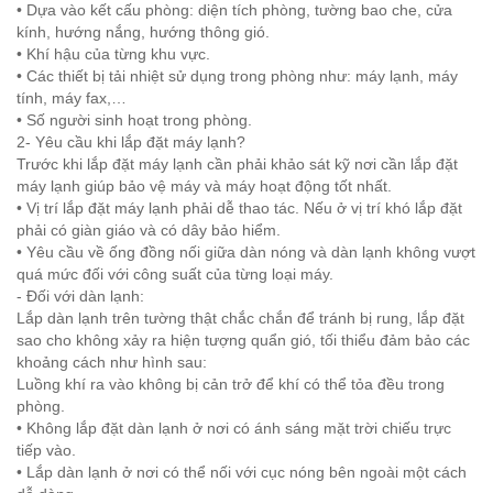
• Dựa vào kết cấu phòng: diện tích phòng, tường bao che, cửa
kính, hướng nắng, hướng thông gió.
• Khí hậu của từng khu vực.
• Các thiết bị tải nhiệt sử dụng trong phòng như: máy lạnh, máy
tính, máy fax,…
• Số người sinh hoạt trong phòng.
2- Yêu cầu khi lắp đặt máy lạnh?
Trước khi lắp đặt máy lạnh cần phải khảo sát kỹ nơi cần lắp đặt
máy lạnh giúp bảo vệ máy và máy hoạt động tốt nhất.
• Vị trí lắp đặt máy lạnh phải dễ thao tác. Nếu ở vị trí khó lắp đặt
phải có giàn giáo và có dây bảo hiểm.
• Yêu cầu về ống đồng nối giữa dàn nóng và dàn lạnh không vượt
quá mức đối với công suất của từng loại máy.
- Đối với dàn lạnh:
Lắp dàn lạnh trên tường thật chắc chắn để tránh bị rung, lắp đặt
sao cho không xảy ra hiện tượng quẩn gió, tối thiểu đảm bảo các
khoảng cách như hình sau:
Luồng khí ra vào không bị cản trở để khí có thể tỏa đều trong
phòng.
• Không lắp đặt dàn lạnh ở nơi có ánh sáng mặt trời chiếu trực
tiếp vào.
• Lắp dàn lạnh ở nơi có thể nối với cục nóng bên ngoài một cách