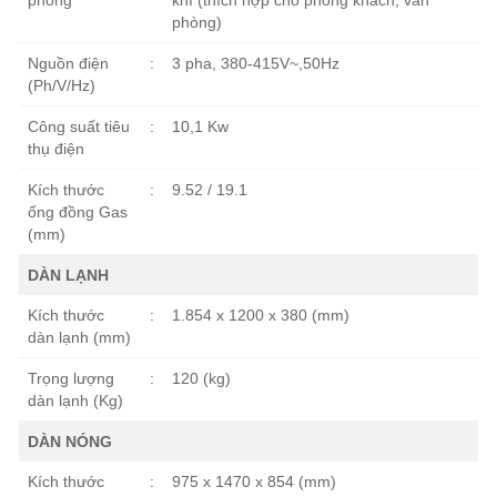
phòng
khí (thích hợp cho phòng khách, văn
phòng)
Nguồn điện
:
3 pha, 380-415V~,50Hz
(Ph/V/Hz)
Công suất tiêu
:
10,1 Kw
thụ điện
Kích thước
:
9.52 / 19.1
ống đồng Gas
(mm)
DÀN LẠNH
Kích thước
:
1.854 x 1200 x 380 (mm)
dàn lạnh (mm)
Trọng lượng
:
120 (kg)
dàn lạnh (Kg)
DÀN NÓNG
Kích thước
:
975 x 1470 x 854 (mm)