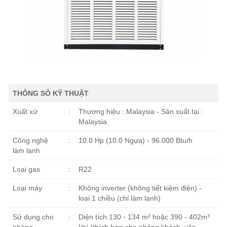
THÔNG SỐ KỸ THUẬT
Xuất xứ
:
Thương hiệu : Malaysia - Sản xuất tại :
Malaysia
Công nghệ
:
10.0 Hp (10.0 Ngựa) - 96.000 Btu/h
làm lạnh
Loại gas
:
R22
Loại máy
:
Không inverter (không tiết kiệm điện) -
loại 1 chiều (chỉ làm lạnh)
Sử dụng cho
:
Diện tích 130 - 134 m² hoặc 390 - 402m³