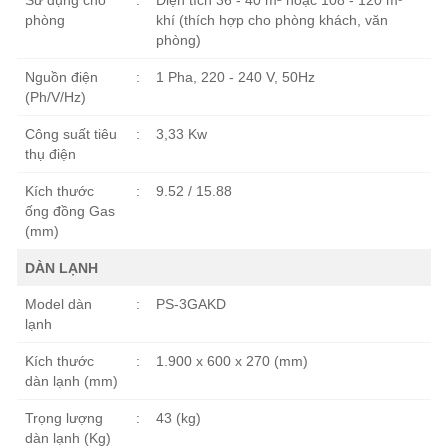
Sử dụng cho
:
Diện tích 36 - 40 m² hoặc 108 - 120 m³
phòng
khí (thích hợp cho phòng khách, văn
phòng)
Nguồn điện
:
1 Pha, 220 - 240 V, 50Hz
(Ph/V/Hz)
Công suất tiêu
:
3,33 Kw
thụ điện
Kích thước
:
9.52 / 15.88
ống đồng Gas
(mm)
DÀN LẠNH
Model dàn
:
PS-3GAKD
lạnh
Kích thước
:
1.900 x 600 x 270 (mm)
dàn lạnh (mm)
Trọng lượng
:
43 (kg)
dàn lạnh (Kg)