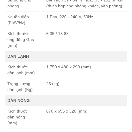
Sử dụng cho
:
Diện tích 31 - 34 m² hoặc 93 - 102 m³ khí
phòng
(thích hợp cho phòng khách, văn phòng)
Nguồn điện
:
1 Pha, 220 - 240 V, 50Hz
(Ph/V/Hz)
Kích thước
:
6.35 / 15.88
ống đồng Gas
(mm)
DÀN LẠNH
Kích thước
:
1.750 x 480 x 290 (mm)
dàn lạnh (mm)
Trọng lượng
:
26 (kg)
dàn lạnh (Kg)
DÀN NÓNG
Kích thước
:
870 x 655 x 320 (mm)
dàn nóng
(mm)