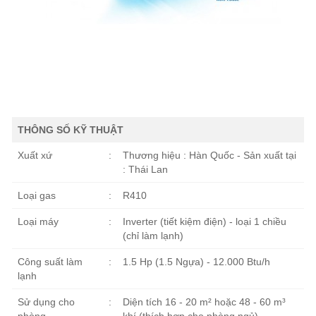
THÔNG SỐ KỸ THUẬT
Xuất xứ
:
Thương hiệu : Hàn Quốc - Sản xuất tại
: Thái Lan
Loại gas
:
R410
Loại máy
:
Inverter (tiết kiệm điện) - loại 1 chiều
(chỉ làm lạnh)
Công suất làm
:
1.5 Hp (1.5 Ngựa) - 12.000 Btu/h
lạnh
Sử dụng cho
:
Diện tích 16 - 20 m² hoặc 48 - 60 m³