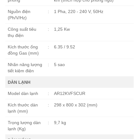
phòng
khí (thích hợp cho phòng ngủ)
Nguồn điện
:
1 Pha, 220 - 240 V, 50Hz
(Ph/V/Hz)
Công suất tiêu
:
1,25 Kw
thụ điện
Kích thước ống
:
6.35 / 9.52
đồng Gas (mm)
Nhãn năng lượng
:
5 sao
tiết kiệm điện
DÀN LẠNH
Model dàn lạnh
:
AR12KVFSCUR
Kích thước dàn
:
298 x 800 x 302 (mm)
lạnh (mm)
Trọng lượng dàn
:
9,7 kg
lạnh (Kg)