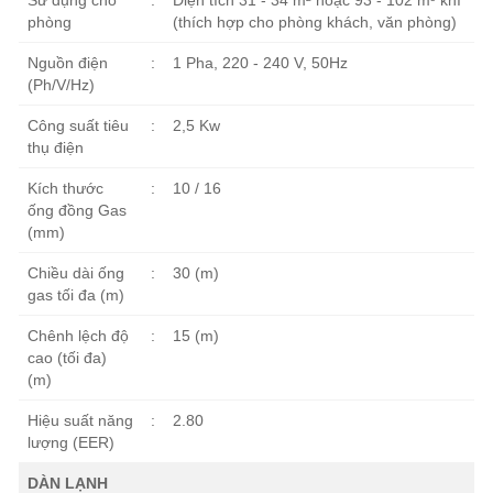
Sử dụng cho
:
Diện tích 31 - 34 m² hoặc 93 - 102 m³ khí
phòng
(thích hợp cho phòng khách, văn phòng)
Nguồn điện
:
1 Pha, 220 - 240 V, 50Hz
(Ph/V/Hz)
Công suất tiêu
:
2,5 Kw
thụ điện
Kích thước
:
10 / 16
ống đồng Gas
(mm)
Chiều dài ống
:
30 (m)
gas tối đa (m)
Chênh lệch độ
:
15 (m)
cao (tối đa)
(m)
Hiệu suất năng
:
2.80
lượng (EER)
DÀN LẠNH