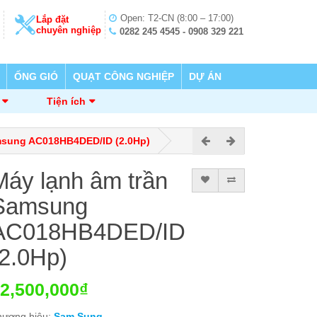
Open: T2-CN (8:00 – 17:00)
Lắp đặt
chuyên nghiệp
0282 245 4545 - 0908 329 221
ỐNG GIÓ
QUẠT CÔNG NGHIỆP
DỰ ÁN
Tiện ích
msung AC018HB4DED/ID (2.0Hp)
Máy lạnh âm trần
Samsung
AC018HB4DED/ID
(2.0Hp)
2,500,000₫
hương hiệu:
Sam Sung