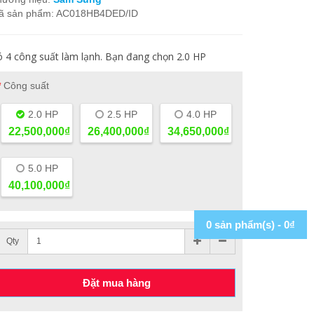
ã sản phẩm: AC018HB4DED/ID
 4 công suất làm lạnh. Bạn đang chọn 2.0 HP
Công suất
2.0 HP
2.5 HP
4.0 HP
22,500,000₫
26,400,000₫
34,650,000₫
5.0 HP
40,100,000₫
0 sản phẩm(s) - 0₫
Qty
Đặt mua hàng