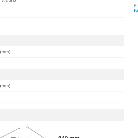
 V, 50Hz
Ph
tư
 (mm)
 (mm)