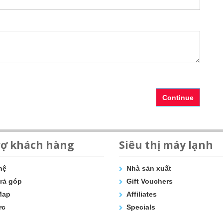
Continue
rợ khách hàng
Siêu thị máy lạnh
hệ
Nhà sản xuất
rả góp
Gift Vouchers
Map
Affiliates
ức
Specials