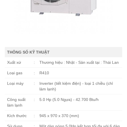
THÔNG SỐ KỸ THUẬT
Xuất xứ
:
Thương hiệu : Nhật - Sản xuất tại : Thái Lan
Loại gas
:
R410
Loại máy
:
Inverter (tiết kiệm điện) - loại 1 chiều (chỉ
làm lạnh)
Công suất
:
5.0 Hp (5.0 Ngựa) - 42.700 Btu/h
làm lạnh
Kích thước
:
945 x 970 x 370 (mm)
Sử dụng
:
Một dàn nóng 5.0Hp kết hợp tối đa với 6 dàn