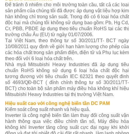
Để tránh ô nhiểm cho môi trường toàn cầu, tất cả các loại
sản phẩm của chúng tôi đã được áp dụng vật liệu hợp kim
hàn không chì trong sản suất. Trong đó có 6 loại hóa chất
độc hại mà chúng tôi không sử dụng bao gồm: Pb, Hg Cd,
Cr, PBB, PBDE áp dụng theo tiêu chuẩn RoHS tại các thị
trường châu Âu (EU) từ ngày 01/07/2006.
Tại Việt Nam, theo thông tư số 30/2011/TT- BCT ngày
10/08/2011 quy định về giới hạn hàm lượng cho phép của
các hóa chất trong sản phẩm điện, điện tử và Phụ lục kèm
theo đối với 6 loại hóa chất trên.
Nhà myá Mitsubishi Heavy Industries đã áp dụng tiêu
chuẩn RoHS không sử dụng 6 loại hóa chất độc hại
tương đương với tiêu chuẩn IEC 62321 theo quyết đinh
số 4693/QĐ-BCT ( đính chính thông tư số 30/2011/TT-
BCT) cho toàn bộ sản phẩm máy điều hòa không khí hiệu
Mitsubishi Heavy Industries tại thị trường Việt Nam.
Hiệu suất cao với công nghệ biến tần DC PAM
Kiểm soát công suất nhanh và hiệu quả.
Inverter là công nghệ biến tần làm thay đổi công suất vận
hành thông qua việc điều chỉnh tần số, Máy điều hòa
không khí Inverter tăng công suất cực đại ngay khi khởi
động và đạt tới nhiệt độ cài đặt rất nhanh, làm lạnh phòng