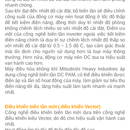
nhanh chóng.
Sau khi đạt đến nhiệt độ cài đặt, bộ biến tần sẽ điều chỉnh
công suất của động cơ máy nén hoạt động ở tốc độ thấp
để tiết kiệm điện năng, đồng thời duy trì nhiệt độ phòng
không chênh lệch nhiều so với nhiệt độ cài đặt, Điểm ưu
việt của công nghệ biến tần inverter ngoài việc tiết kiệm
điện năng chính là duy trì sự chênh lệch nhiệt độ thấp so
với nhiệt độ cài đặt từ 0.5 ~ 1.5 độ C, tạo cảm giác thoải
mái ổn định cho người sử dụng hơn là loại máy thông
thường. Hơn nữa, động cơ máy nén DC tọa ra hiệu suất
vạn hành cao hơn.
Máy điều hòa không khí Mitsubishi Heavy Industries áp
dụng công nghệ biến tần DC PAM, có thể điều khiển được
điện áp và tần số hoạt động của máy, làm giảm sự tiêu thụ
điện năng tối đa, tăng hiệu suất làm lạnh nhanh và mạnh
nhất.
Điều khiển biến tần mới ( điều khiển Vector)
Công nghệ điều khiển biến tần mới dựa trên công nghệ
điều khiển kiểu Vector, do đó cho hiệu suất vận hành cao
nhất.
Hoạt động êm từ tốc độ thấp đến tốc độ cao.