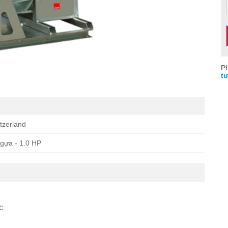
Ph
tư
tzerland
gựa - 1.0 HP
ợc