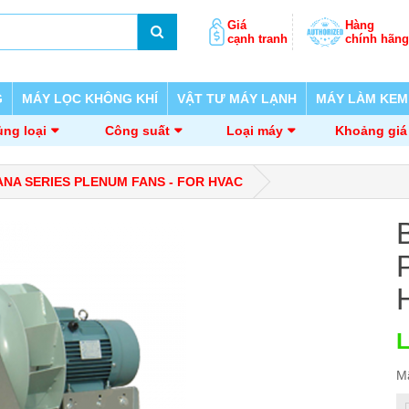
Giá
Hàng
cạnh tranh
chính hãng
G
MÁY LỌC KHÔNG KHÍ
VẬT TƯ MÁY LẠNH
MÁY LÀM KEM
ng loại
Công suất
Loại máy
Khoảng giá
ANA SERIES PLENUM FANS - FOR HVAC
L
M