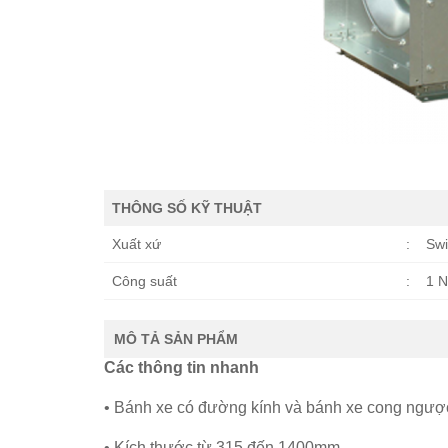
THÔNG SỐ KỸ THUẬT
Xuất xứ
:
Swi
Công suất
:
1 N
MÔ TẢ SẢN PHẨM
Các thông tin nhanh
• Bánh xe có đường kính và bánh xe cong ngư
• Kích thước từ 315 đến 1400mm