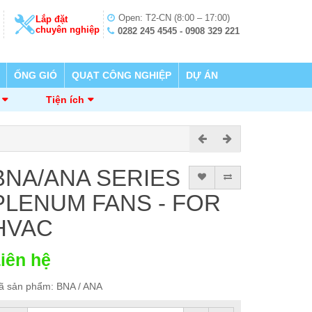
Open: T2-CN (8:00 – 17:00)
Lắp đặt
chuyên nghiệp
0282 245 4545 - 0908 329 221
ỐNG GIÓ
QUẠT CÔNG NGHIỆP
DỰ ÁN
Tiện ích
BNA/ANA SERIES
PLENUM FANS - FOR
HVAC
iên hệ
ã sản phẩm: BNA / ANA