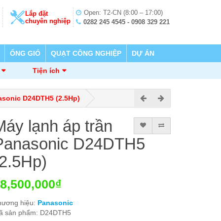
Open: T2-CN (8:00 – 17:00)
Lắp đặt
chuyên nghiệp
0282 245 4545 - 0908 329 221
ỐNG GIÓ
QUẠT CÔNG NGHIỆP
DỰ ÁN
Tiện ích
asonic D24DTH5 (2.5Hp)
Máy lạnh áp trần
Panasonic D24DTH5
(2.5Hp)
8,500,000₫
hương hiệu:
Panasonic
ã sản phẩm: D24DTH5