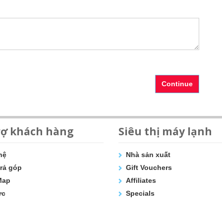
Continue
rợ khách hàng
Siêu thị máy lạnh
hệ
Nhà sản xuất
rả góp
Gift Vouchers
Map
Affiliates
ức
Specials