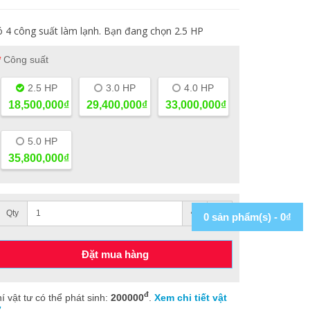
 4 công suất làm lạnh. Bạn đang chọn 2.5 HP
Công suất
2.5 HP
3.0 HP
4.0 HP
18,500,000₫
29,400,000₫
33,000,000₫
5.0 HP
35,800,000₫
Qty
0 sản phẩm(s) - 0₫
Đặt mua hàng
đ
í vật tư có thể phát sinh:
200000
.
Xem chi tiết vật
.