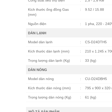
Công suất tiêu thụ điện
:
2,5 - 2,6 Kw
Kích thước ống đồng Gas
:
9.52 / 15.88
(mm)
Nguồn điện
:
1 pha, 220 - 240
DÀN LẠNH
Model dàn lạnh
:
CS-D24DTH5
Kích thước dàn lạnh (mm)
:
210 x 1.245 x 7
Trọng lượng dàn lạnh (Kg)
:
33 (kg)
DÀN NÓNG
Model dàn nóng
:
CU-D24DBH5
Kích thước dàn nóng (mm)
:
795 x 900 x 320
Trọng lượng dàn nóng (Kg)
:
61 (kg)
MÔ TẢ SẢN PHẨM